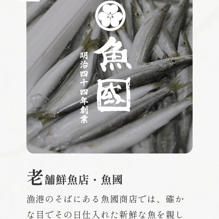
老
舗鮮魚店・魚國
漁港のそばにある魚國商店では、確か
な目でその日仕入れた新鮮な魚を親し