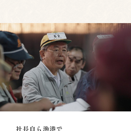
社長自ら漁港で