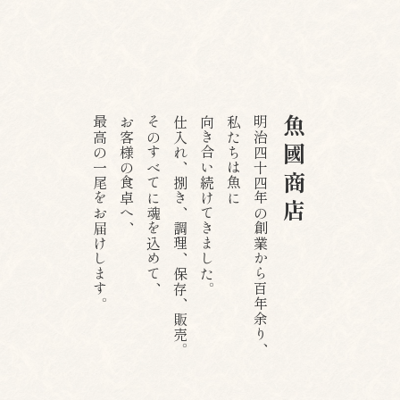
最高の一尾をお届けします。
お客様の食卓へ、
そのすべてに魂を込めて、
仕入れ、捌き、調理、保存、販売。
向き合い続けてきました。
私たちは魚に
明治四十四年の創業から百年余り、
魚國商店