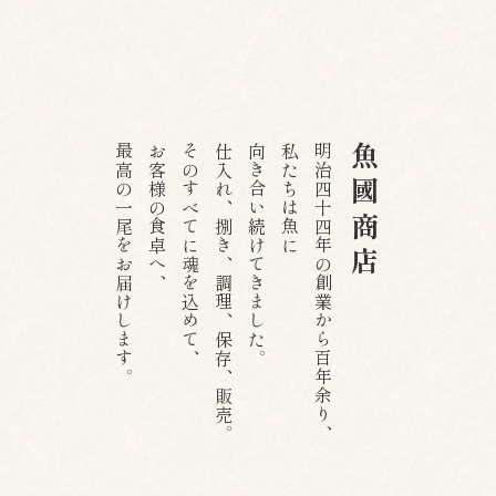
最高の一尾をお届けします。
お客様の食卓へ、
そのすべてに魂を込めて、
仕入れ、捌き、調理、保存、販売。
向き合い続けてきました。
私たちは魚に
明治四十四年の創業から百年余り、
魚國商店