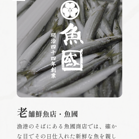
老
舗鮮魚店・魚國
漁港のそばにある魚國商店では、確か
な目でその日仕入れた新鮮な魚を親し