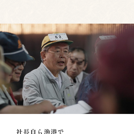
社長自ら漁港で